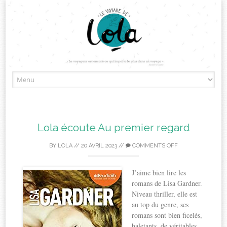
Skip
to
content
Lola écoute Au premier regard
BY
LOLA
//
20 AVRIL 2023
//
COMMENTS OFF
J’aime bien lire les
romans de Lisa Gardner.
Niveau thriller, elle est
au top du genre, ses
romans sont bien ficelés,
haletants, de véritables