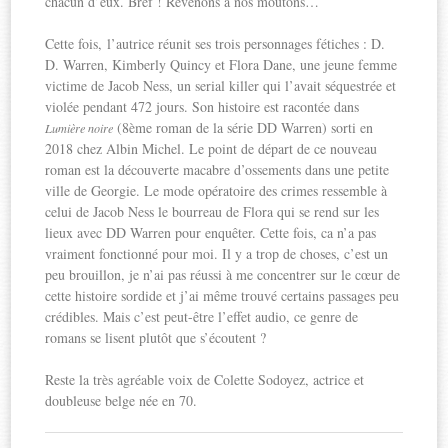
chacun d’eux. Bref ! Revenons à nos moutons…
Cette fois, l’autrice réunit ses trois personnages fétiches : D.
D. Warren, Kimberly Quincy et Flora Dane, une jeune femme
victime de Jacob Ness, un serial killer qui l’avait séquestrée et
violée pendant 472 jours. Son histoire est racontée dans
(8ème roman de la série DD Warren) sorti en
Lumière noire
2018 chez Albin Michel. Le point de départ de ce nouveau
roman est la découverte macabre d’ossements dans une petite
ville de Georgie. Le mode opératoire des crimes ressemble à
celui de Jacob Ness le bourreau de Flora qui se rend sur les
lieux avec DD Warren pour enquêter. Cette fois, ca n’a pas
vraiment fonctionné pour moi. Il y a trop de choses, c’est un
peu brouillon, je n’ai pas réussi à me concentrer sur le cœur de
cette histoire sordide et j’ai même trouvé certains passages peu
crédibles. Mais c’est peut-être l’effet audio, ce genre de
romans se lisent plutôt que s’écoutent ?
Reste la très agréable voix de Colette Sodoyez, actrice et
doubleuse belge née en 70.