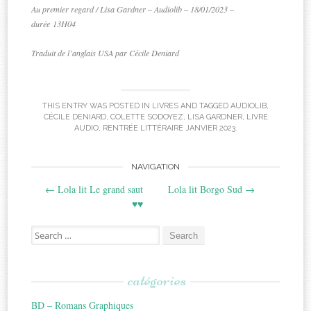
Au premier regard / Lisa Gardner – Audiolib –
18/01/2023 –
durée
13H04
Traduit de l’anglais USA par Cécile Deniard
THIS ENTRY WAS POSTED IN
LIVRES
AND TAGGED
AUDIOLIB
,
CÉCILE DENIARD
,
COLETTE SODOYEZ
,
LISA GARDNER
,
LIVRE
AUDIO
,
RENTRÉE LITTÉRAIRE JANVIER 2023
.
Post
NAVIGATION
←
Lola lit Le grand saut
Lola lit Borgo Sud
→
navigation
♥♥
Search
for:
catégories
BD – Romans Graphiques