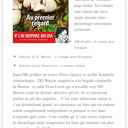
page turner. Ses romans
sont classés par série,
ayant chacune leurs
personnages principaux
récurrents ;
FBI Profiler – 8 romans dont
6 traduits
Détective D. D. Warren – 11 romans dont 10 traduits
Détective privée Tessa Leoni – 3 romans traduits
Dans FBI profiler on trouve Pierce Quincy et sa fille Kimberly
criminologue ; DD Warren enquêtrice à la brigade criminelle
de Boston ; et enfin Tessa Leoni qui a travaillé avec DD
Warren avant de devenir détective privée. Ils se retrouvent
parfois au gré des enquêtes… C’est assez intéressant même si
c’est déstabilisant quand on commence car bien que ses romans
soient complètement indépendants et puissent se lire dans
n’importe quel ordre, il me semble qu’il vaut mieux respecter
la chronologie pour comprendre les liens qui unissent (ou pas)