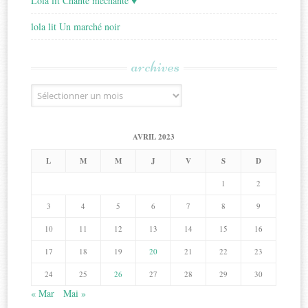
Lola lit Chante méchante ♥
lola lit Un marché noir
archives
Archives
AVRIL 2023
L
M
M
J
V
S
D
1
2
3
4
5
6
7
8
9
10
11
12
13
14
15
16
17
18
19
20
21
22
23
24
25
26
27
28
29
30
« Mar
Mai »