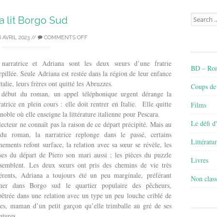
Search
a lit Borgo Sud
for:
6 AVRIL 2023
//
COMMENTS OFF
narratrice et Adriana sont les deux sœurs d’une fratrie
BD – Rom
rpillée. Seule Adriana est restée dans la région de leur enfance
Italie, leurs frères ont quitté les Abruzzes.
Coups de
début du roman, un appel téléphonique urgent dérange la
ratrice en plein cours : elle doit rentrer en Italie. Elle quitte
Films
noble où elle enseigne la littérature italienne pour Pescara.
Le défi d
lecteur ne connaît pas la raison de ce départ précipité. Mais au
 du roman, la narratrice replonge dans le passé, certains
Littératu
nements refont surface, la relation avec sa sœur se révèle, les
ses du départ de Piero son mari aussi ; les pièces du puzzle
Livres
ssemblent. Les deux sœurs ont pris des chemins de vie très
férents, Adriana a toujours été un peu marginale, préférant
Non class
îner dans Borgo sud le quartier populaire des pêcheurs,
êtrée dans une relation avec un type un peu louche criblé de
tes, maman d’un petit garçon qu’elle trimballe au gré de ses
ntures.