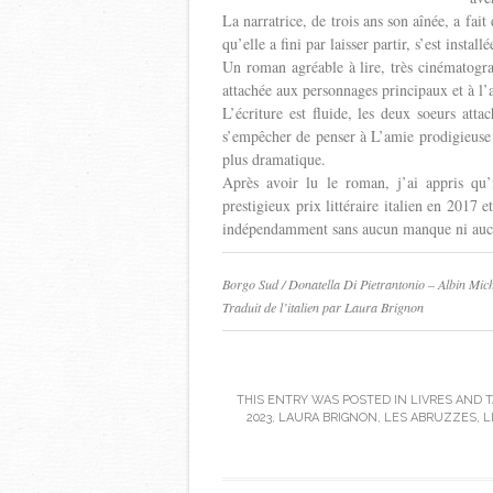
La narratrice, de trois ans son aînée, a fait
qu’elle a fini par laisser partir, s’est instal
Un roman agréable à lire, très cinématograph
attachée aux personnages principaux et à l
L’écriture est fluide, les deux soeurs atta
s’empêcher de penser à L’amie prodigieus
plus dramatique.
Après avoir lu le roman, j’ai appris qu
prestigieux prix littéraire italien en 2017 e
indépendamment sans aucun manque ni auc
Borgo Sud / Donatella Di Pietrantonio – Albin Mic
Traduit de l’italien par Laura Brignon
THIS ENTRY WAS POSTED IN
LIVRES
AND T
2023
,
LAURA BRIGNON
,
LES ABRUZZES
,
L
Post