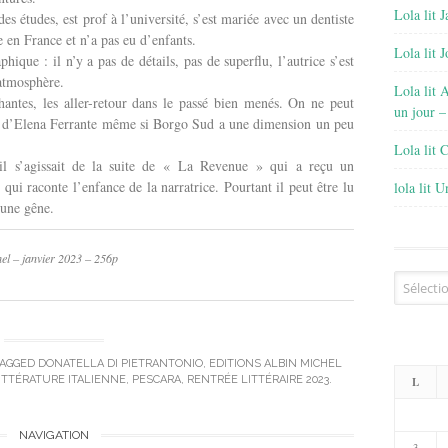
Lola lit J
 des études, est prof à l’université, s’est mariée avec un dentiste
lée en France et n’a pas eu d’enfants.
Lola lit 
ique : il n’y a pas de détails, pas de superflu, l’autrice s’est
’atmosphère.
Lola lit 
chantes, les aller-retour dans le passé bien menés. On ne peut
un jour –
e d’Elena Ferrante même si Borgo Sud a une dimension un peu
Lola lit 
’il s’agissait de la suite de « La Revenue » qui a reçu un
t qui raconte l’enfance de la narratrice. Pourtant il peut être lu
lola lit 
une gêne.
hel – janvier 2023 – 256p
Archives
AGGED
DONATELLA DI PIETRANTONIO
,
EDITIONS ALBIN MICHEL
ITTÉRATURE ITALIENNE
,
PESCARA
,
RENTRÉE LITTÉRAIRE 2023
.
L
NAVIGATION
3