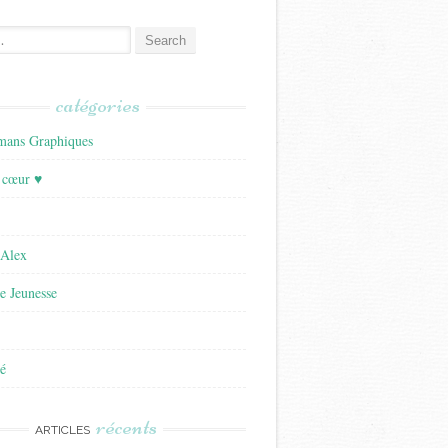
catégories
ans Graphiques
 cœur ♥
'Alex
re Jeunesse
é
récents
ARTICLES