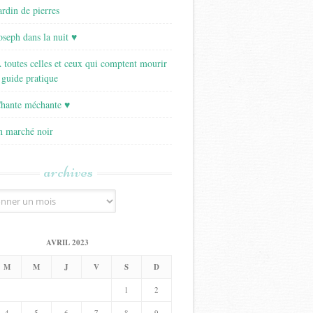
ardin de pierres
Joseph dans la nuit ♥
A toutes celles et ceux qui comptent mourir
 guide pratique
Chante méchante ♥
Un marché noir
archives
AVRIL 2023
M
M
J
V
S
D
1
2
4
5
6
7
8
9