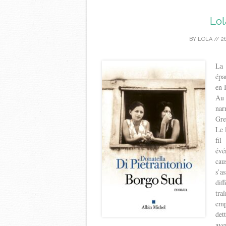
Lol
BY
LOLA
//
2
La 
épa
en 
Au 
nar
Gre
Le 
fil
évé
cau
s’a
dif
tra
emp
det
ave