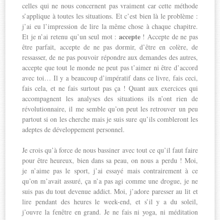
celles qui ne nous concernent pas vraiment car cette méthode
s’applique à toutes les situations. Et c’est bien là le problème :
j’ai eu l’impression de lire la même chose à chaque chapitre.
accepte
Et je n’ai retenu qu’un seul mot :
! Accepte de ne pas
être parfait, accepte de ne pas dormir, d’être en colère, de
ressasser, de ne pas pouvoir répondre aux demandes des autres,
accepte que tout le monde ne peut pas t’aimer ni être d’accord
avec toi… Il y a beaucoup d’impératif dans ce livre, fais ceci,
fais cela, et ne fais surtout pas ça ! Quant aux exercices qui
accompagnent les analyses des situations ils n’ont rien de
révolutionnaire, il me semble qu’on peut les retrouver un peu
partout si on les cherche mais je suis sure qu’ils combleront les
adeptes de développement personnel.
Je crois qu’à force de nous bassiner avec tout ce qu’il faut faire
pour être heureux, bien dans sa peau, on nous a perdu ! Moi,
je n’aime pas le sport, j’ai essayé mais contrairement à ce
qu’on m’avait assuré, ça n’a pas agi comme une drogue, je ne
suis pas du tout devenue addict. Moi, j’adore paresser au lit et
lire pendant des heures le week-end, et s’il y a du soleil,
j’ouvre la fenêtre en grand. Je ne fais ni yoga, ni méditation