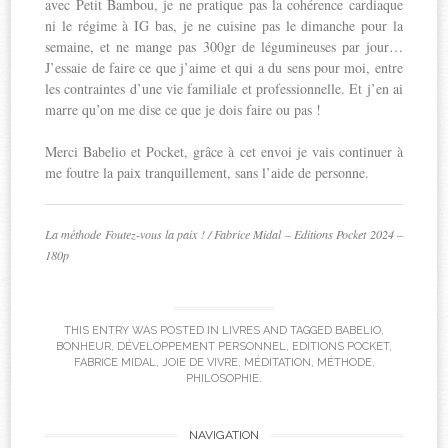
avec Petit Bambou, je ne pratique pas la cohérence cardiaque
ni le régime à IG bas, je ne cuisine pas le dimanche pour la
semaine, et ne mange pas 300gr de légumineuses par jour…
J’essaie de faire ce que j’aime et qui a du sens pour moi, entre
les contraintes d’une vie familiale et professionnelle. Et j’en ai
marre qu’on me dise ce que je dois faire ou pas !
Merci Babelio et Pocket, grâce à cet envoi je vais continuer à
me foutre la paix tranquillement, sans l’aide de personne.
La méthode Foutez-vous la paix ! / Fabrice Midal – Editions Pocket 2024 –
180p
THIS ENTRY WAS POSTED IN
LIVRES
AND TAGGED
BABELIO
,
BONHEUR
,
DÉVELOPPEMENT PERSONNEL
,
EDITIONS POCKET
,
FABRICE MIDAL
,
JOIE DE VIVRE
,
MÉDITATION
,
MÉTHODE
,
PHILOSOPHIE
.
Post
NAVIGATION