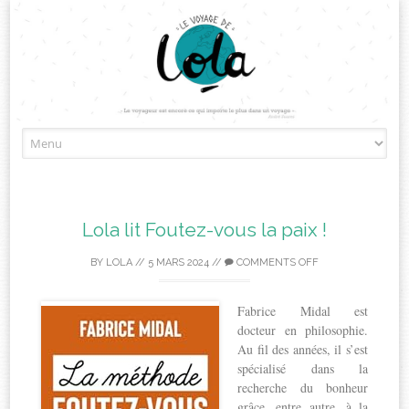
Skip
to
content
Lola lit Foutez-vous la paix !
BY
LOLA
//
5 MARS 2024
//
COMMENTS OFF
Fabrice Midal est
docteur en philosophie.
Au fil des années, il s’est
spécialisé dans la
recherche du bonheur
grâce, entre autre, à la