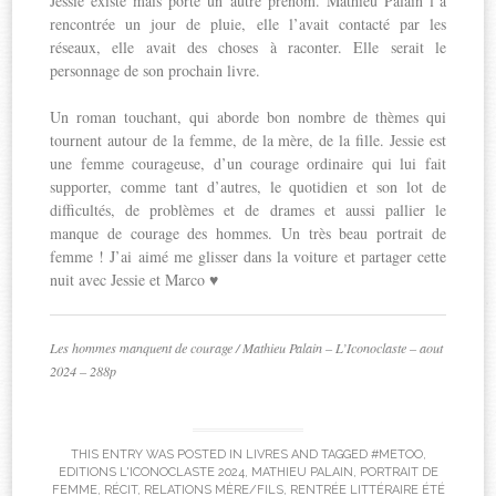
Jessie existe mais porte un autre prénom. Mathieu Palain l’a
rencontrée un jour de pluie, elle l’avait contacté par les
réseaux, elle avait des choses à raconter. Elle serait le
personnage de son prochain livre.
Un roman touchant, qui aborde bon nombre de thèmes qui
tournent autour de la femme, de la mère, de la fille. Jessie est
une femme courageuse, d’un courage ordinaire qui lui fait
supporter, comme tant d’autres, le quotidien et son lot de
difficultés, de problèmes et de drames et aussi pallier le
manque de courage des hommes. Un très beau portrait de
femme ! J’ai aimé me glisser dans la voiture et partager cette
nuit avec Jessie et Marco ♥
Les hommes manquent de courage / Mathieu Palain – L’Iconoclaste – aout
2024 – 288p
THIS ENTRY WAS POSTED IN
LIVRES
AND TAGGED
#METOO
,
EDITIONS L'ICONOCLASTE 2024
,
MATHIEU PALAIN
,
PORTRAIT DE
FEMME
,
RÉCIT
,
RELATIONS MÈRE/FILS
,
RENTRÉE LITTÉRAIRE ÉTÉ