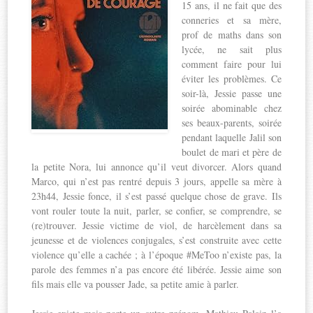
15 ans, il ne fait que des
conneries et sa mère,
prof de maths dans son
lycée, ne sait plus
comment faire pour lui
éviter les problèmes. Ce
soir-là, Jessie passe une
soirée abominable chez
ses beaux-parents, soirée
pendant laquelle Jalil son
boulet de mari et père de
la petite Nora, lui annonce qu’il veut divorcer. Alors quand
Marco, qui n’est pas rentré depuis 3 jours, appelle sa mère à
23h44, Jessie fonce, il s’est passé quelque chose de grave. Ils
vont rouler toute la nuit, parler, se confier, se comprendre, se
(re)trouver. Jessie victime de viol, de harcèlement dans sa
jeunesse et de violences conjugales, s’est construite avec cette
violence qu’elle a cachée ; à l’époque #MeToo n’existe pas, la
parole des femmes n’a pas encore été libérée. Jessie aime son
fils mais elle va pousser Jade, sa petite amie à parler.