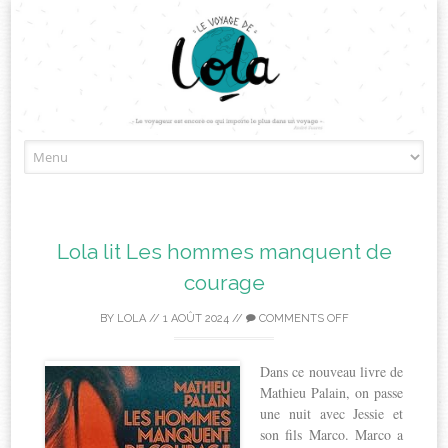
Skip
to
content
Lola lit Les hommes manquent de
courage
BY
LOLA
//
1 AOÛT 2024
//
COMMENTS OFF
Dans ce nouveau livre de
Mathieu Palain, on passe
une nuit avec Jessie et
son fils Marco. Marco a