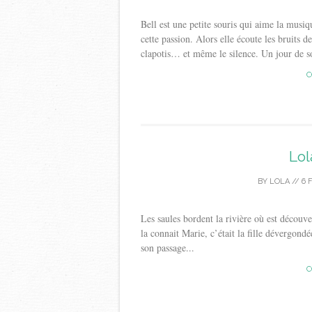
Bell est une petite souris qui aime la musi
cette passion. Alors elle écoute les bruits d
clapotis… et même le silence. Un jour de sol
C
Lol
BY
LOLA
//
6 
Les saules bordent la rivière où est découve
la connait Marie, c’était la fille dévergond
son passage...
C