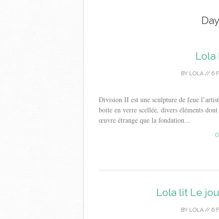
Day
Lola 
BY
LOLA
//
6 
Division II est une sculpture de feue l’art
boite en verre scellée, divers éléments don
œuvre étrange que la fondation...
C
Lola lit Le jo
BY
LOLA
//
6 