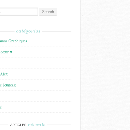
catégories
ans Graphiques
 cœur ♥
'Alex
re Jeunesse
é
récents
ARTICLES