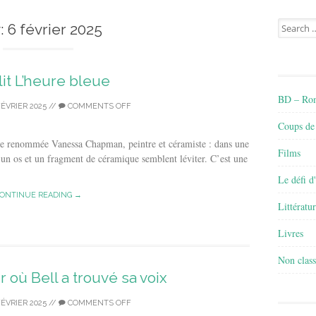
Search
:
6 février 2025
for:
lit L’heure bleue
BD – Rom
FÉVRIER 2025
//
COMMENTS OFF
Coups de
iste renommée Vanessa Chapman, peintre et céramiste : dans une
Films
t un os et un fragment de céramique semblent léviter. C’est une
Le défi d
ONTINUE READING →
Littératu
Livres
Non class
ur où Bell a trouvé sa voix
FÉVRIER 2025
//
COMMENTS OFF