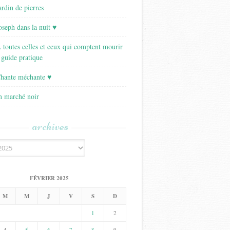
ardin de pierres
Joseph dans la nuit ♥
A toutes celles et ceux qui comptent mourir
 guide pratique
Chante méchante ♥
Un marché noir
archives
FÉVRIER 2025
M
M
J
V
S
D
1
2
4
5
6
7
8
9