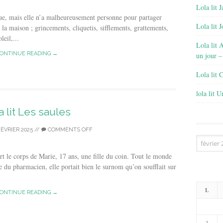
Lola lit J
que, mais elle n’a malheureusement personne pour partager
Lola lit 
e la maison ; grincements, cliquetis, sifflements, grattements,
eil,...
Lola lit 
ONTINUE READING →
un jour –
Lola lit 
lola lit 
a lit Les saules
FÉVRIER 2025
//
COMMENTS OFF
Archives
rt le corps de Marie, 17 ans, une fille du coin. Tout le monde
ée du pharmacien, elle portait bien le surnom qu’on soufflait sur
L
ONTINUE READING →
3