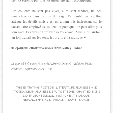
bientôt rejointe par tous les musiciens qui l’accompagne.
Les couleurs ne sont pas vives, elles sont tendres, un peu
monochromes dans les tons de beige, l’ensemble un peu flou
atténue les détails mais c’est un album très intéressant car le
vocabulaire employé est soutenu et poétique, on peut aller plus
loin avec l’expression trouver sa voix/voie. Mais c’est surtout
un joli travail sur les sons, les bruits et la musique ♥
#LejouroùBellatrouvésavoix #NetGalleyFrance
Le jour où Bell a trouvé sa voix / Lizzy O’Donnell – Editions Didier
Jeunesse – septembre 2024 – 40p
THIS ENTRY WAS POSTED IN
LITTÉRATURE JEUNESSE
AND
TAGGED
ALBUM JEUNESSE
,
BRUITS ET SONS
,
CHANT
,
EDITIONS
DIDIER JEUNESSE 2024
,
INSTRUMENT
,
MUSIQUE
,
NETGALLEYFRANCE
,
PARTAGE
,
TROUVER SA VOIE
.