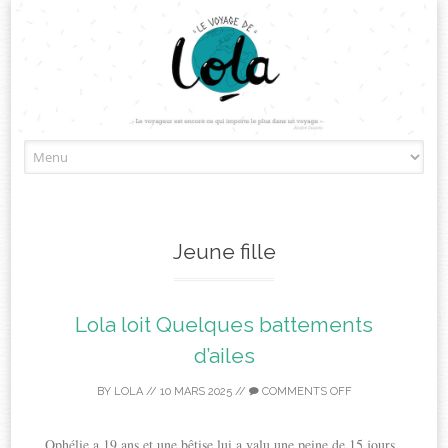
Skip
to
content
Jeune fille
Lola loit Quelques battements
d’ailes
BY
LOLA
//
10 MARS 2025
//
COMMENTS OFF
Ophélie a 19 ans et une bêtise lui a valu une peine de 15 jours