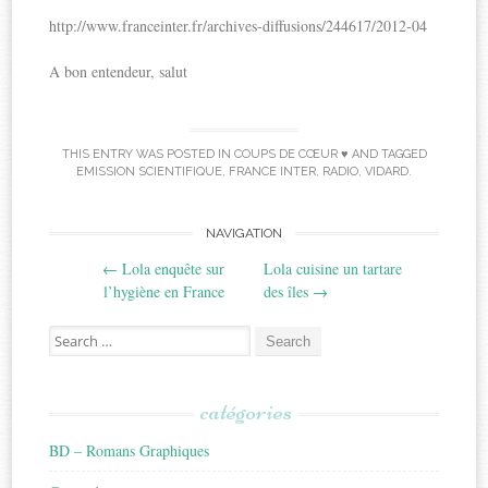
http://www.franceinter.fr/archives-diffusions/244617/2012-04
A bon entendeur, salut
THIS ENTRY WAS POSTED IN
COUPS DE CŒUR ♥
AND TAGGED
EMISSION SCIENTIFIQUE
,
FRANCE INTER
,
RADIO
,
VIDARD
.
Post
NAVIGATION
←
Lola enquête sur
Lola cuisine un tartare
navigation
l’hygiène en France
des îles
→
Search
for:
catégories
BD – Romans Graphiques