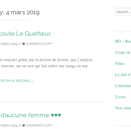
Search
y:
4 mars 2019
for:
coute Le Guetteur
BD – Rom
 MARS 2019
//
COMMENTS OFF
Coups de
uis toujours gênée par la diction du lecteur, que j’analyse,
Films
e souvent, sur un mot qui fait naître une image ou une
Le défi d
ONTINUE READING →
Littératu
Livres
Non class
Né d’aucune femme ♥♥♥
 MARS 2019
//
COMMENTS OFF