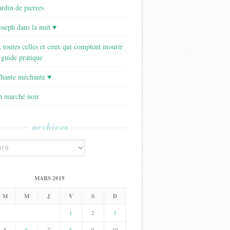
ardin de pierres
Joseph dans la nuit ♥
A toutes celles et ceux qui comptent mourir
 guide pratique
Chante méchante ♥
Un marché noir
archives
MARS 2019
M
M
J
V
S
D
1
2
3
5
6
7
8
9
10