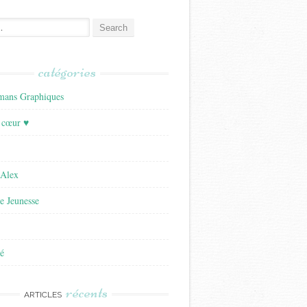
catégories
ans Graphiques
 cœur ♥
'Alex
re Jeunesse
é
récents
ARTICLES