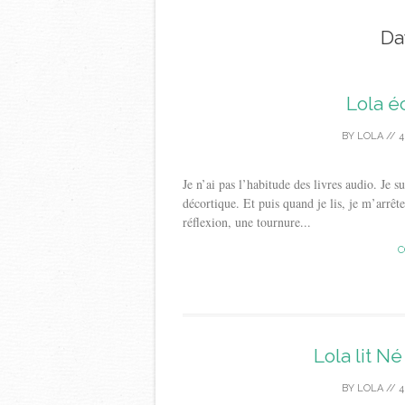
Da
Lola é
BY
LOLA
//
4
Je n’ai pas l’habitude des livres audio. Je s
décortique. Et puis quand je lis, je m’arrêt
réflexion, une tournure...
C
Lola lit 
BY
LOLA
//
4