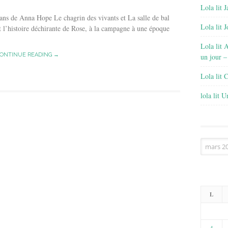
Lola lit J
ns de Anna Hope Le chagrin des vivants et La salle de bal
Lola lit 
l’histoire déchirante de Rose, à la campagne à une époque
Lola lit 
ONTINUE READING →
un jour –
Lola lit 
lola lit 
Archives
L
4