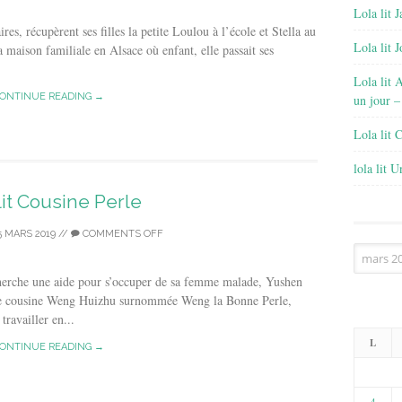
Lola lit J
res, récupèrent ses filles la petite Loulou à l’école et Stella au
Lola lit 
la maison familiale en Alsace où enfant, elle passait ses
Lola lit 
ONTINUE READING →
un jour –
Lola lit 
lola lit 
lit Cousine Perle
5 MARS 2019
//
COMMENTS OFF
Archives
cherche une aide pour s’occuper de sa femme malade, Yushen
 une cousine Weng Huizhu surnommée Weng la Bonne Perle,
travailler en...
L
ONTINUE READING →
4