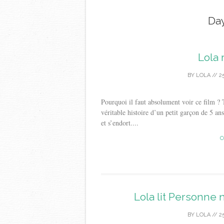
Da
Lola 
BY
LOLA
//
2
Pourquoi il faut absolument voir ce film ? 
véritable histoire d’un petit garçon de 5 an
et s’endort....
C
Lola lit Personne 
BY
LOLA
//
2