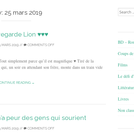
Search
y:
25 mars 2019
for:
regarde Lion ♥♥♥
BD – Rom
5 MARS 2019
//
COMMENTS OFF
Coups de
Tout simplement parce qu’il est magnifique ♥ Tiré de la
Films
s qui, un soir en attendant son frère, monte dans un train vide
Le défi d
ONTINUE READING →
Littératu
Livres
Non class
n’a peur des gens qui sourient
5 MARS 2019
//
COMMENTS OFF