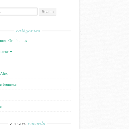
catégories
ans Graphiques
 cœur ♥
'Alex
re Jeunesse
é
récents
ARTICLES