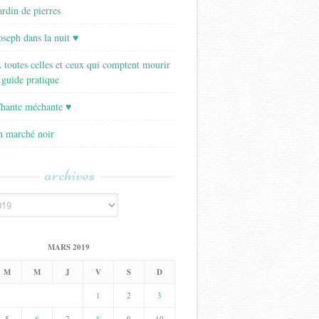
ardin de pierres
Joseph dans la nuit ♥
A toutes celles et ceux qui comptent mourir
 guide pratique
Chante méchante ♥
Un marché noir
archives
MARS 2019
M
M
J
V
S
D
1
2
3
5
6
7
8
9
10