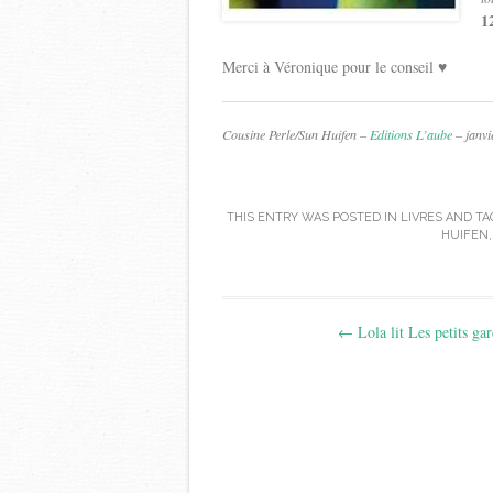
1
Merci à Véronique pour le conseil ♥
Cousine Perle/Sun Huifen –
Editions L’aube
– janvi
THIS ENTRY WAS POSTED IN
LIVRES
AND TA
HUIFEN
Post
←
Lola lit Les petits ga
navigation