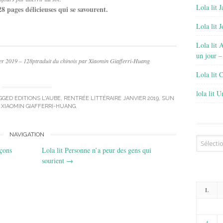
Lola lit J
28 pages délicieuses qui se savourent.
Lola lit 
Lola lit 
un jour –
er 2019 – 128p
traduit du chinois par Xiaomin Giafferri-Huang
Lola lit 
lola lit 
GGED
EDITIONS L'AUBE
,
RENTRÉE LITTÉRAIRE JANVIER 2019
,
SUN
,
XIAOMIN GIAFFERRI-HUANG
.
NAVIGATION
Archives
rçons
Lola lit Personne n’a peur des gens qui
sourient
→
L
4