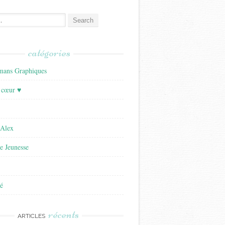
catégories
ans Graphiques
 cœur ♥
'Alex
re Jeunesse
é
récents
ARTICLES