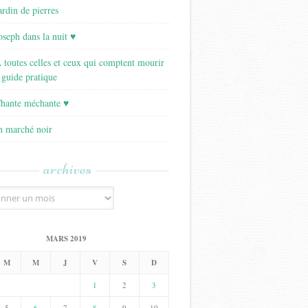
ardin de pierres
Joseph dans la nuit ♥
A toutes celles et ceux qui comptent mourir
 guide pratique
Chante méchante ♥
Un marché noir
archives
MARS 2019
M
M
J
V
S
D
1
2
3
5
6
7
8
9
10