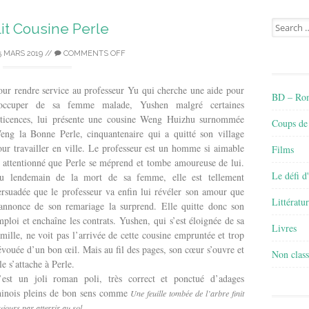
Search
lit Cousine Perle
for:
5 MARS 2019
//
COMMENTS OFF
our rendre service au professeur Yu qui cherche une aide pour
BD – Rom
’occuper de sa femme malade, Yushen malgré certaines
éticences, lui présente une cousine Weng Huizhu surnommée
Coups de
eng la Bonne Perle, cinquantenaire qui a quitté son village
our travailler en ville. Le professeur est un homme si aimable
Films
t attentionné que Perle se méprend et tombe amoureuse de lui.
Le défi d
u lendemain de la mort de sa femme, elle est tellement
ersuadée que le professeur va enfin lui révéler son amour que
Littératu
’annonce de son remariage la surprend. Elle quitte donc son
mploi et enchaîne les contrats. Yushen, qui s’est éloignée de sa
Livres
amille, ne voit pas l’arrivée de cette cousine empruntée et trop
évouée d’un bon œil. Mais au fil des pages, son cœur s’ouvre et
Non class
le s’attache à Perle.
’est un joli roman poli, très correct et ponctué d’adages
hinois pleins de bon sens comme
Une feuille tombée de l’arbre finit
.
ujours par atterrir au sol