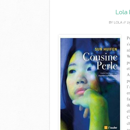
Lola 
BY
LOLA
//
2
P
s
r
W
p
e
A
p
l
e
f
d
el
C
c
to