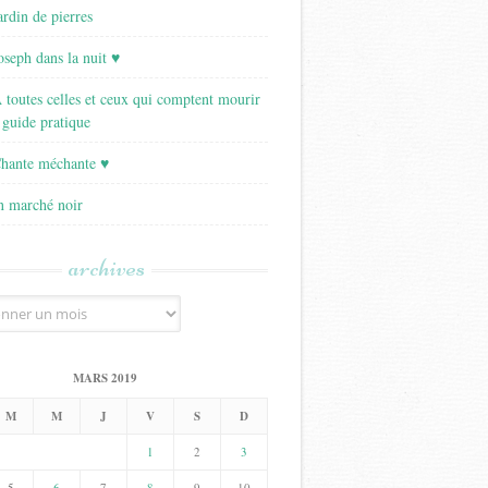
ardin de pierres
Joseph dans la nuit ♥
A toutes celles et ceux qui comptent mourir
 guide pratique
Chante méchante ♥
Un marché noir
archives
MARS 2019
M
M
J
V
S
D
1
2
3
5
6
7
8
9
10