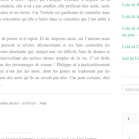
Lola lit J
culation, elle n’en a pas souffert, elle préférait être seule, seule
amis et ses morts. Car Violette est gardienne de cimetière dans
Lola lit 
s rencontres qu’elle a faites dans ce cimetière qui l’ont aidée à
Lola lit 
un jour –
e poésie et d’espoir. Et de surprises aussi, car l’auteure nous
peuvent se révéler déconcertants et les faits contredire les
Lola lit 
oïne attachante qui, malgré une vie difficile faite de drames et
merveillant des petites choses simples de la vie. C’est drôle
lola lit 
r des personnages de roman ! Philippe m’a particulièrement
qui n’ont pas les mots, dont les gestes ne traduisent pas les
ause des mots qu’ils ne savent pas dire. Car pour certains, dire
s…
Archives
s Albin Michel – 01/03/18 – 560p
L
4