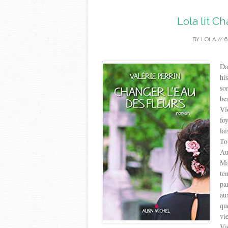
Lola lit C
BY
LOLA
//
6
Da
hi
so
be
Vi
fo
la
To
Au
Ma
te
pa
au
qu
vi
Vi