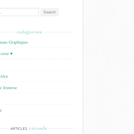
catégories
ans Graphiques
 cœur ♥
'Alex
re Jeunesse
é
récents
ARTICLES