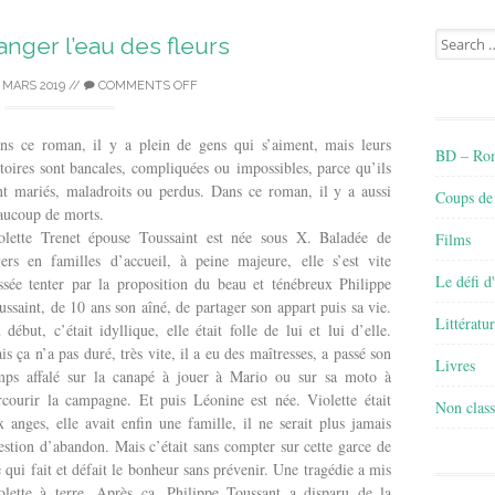
Search
hanger l’eau des fleurs
for:
 MARS 2019
//
COMMENTS OFF
ns ce roman, il y a plein de gens qui s’aiment, mais leurs
BD – Rom
stoires sont bancales, compliquées ou impossibles, parce qu’ils
nt mariés, maladroits ou perdus. Dans ce roman, il y a aussi
Coups de
aucoup de morts.
olette Trenet épouse Toussaint est née sous X. Baladée de
Films
yers en familles d’accueil, à peine majeure, elle s’est vite
Le défi d
issée tenter par la proposition du beau et ténébreux Philippe
ussaint, de 10 ans son aîné, de partager son appart puis sa vie.
Littératu
 début, c’était idyllique, elle était folle de lui et lui d’elle.
is ça n’a pas duré, très vite, il a eu des maîtresses, a passé son
Livres
mps affalé sur la canapé à jouer à Mario ou sur sa moto à
rcourir la campagne. Et puis Léonine est née. Violette était
Non class
x anges, elle avait enfin une famille, il ne serait plus jamais
estion d’abandon. Mais c’était sans compter sur cette garce de
e qui fait et défait le bonheur sans prévenir. Une tragédie a mis
olette à terre. Après ça, Philippe Toussant a disparu de la